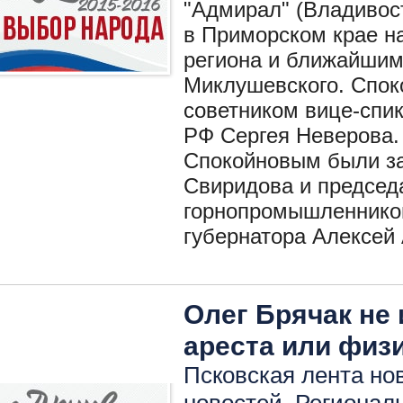
"Адмирал" (Владивос
в Приморском крае н
региона и ближайшим
Миклушевского. Спок
советником вице-спи
РФ Сергея Неверова.
Спокойновым были за
Свиридова и председ
горнопромышленников
губернатора Алексей
Олег Брячак не
ареста или физ
Псковская лента нов