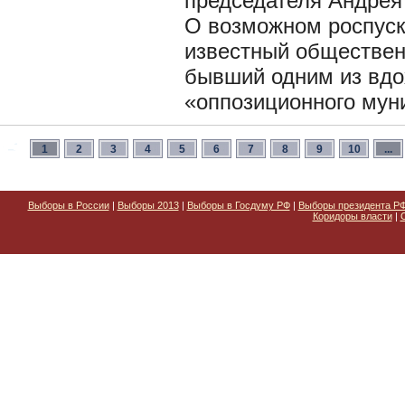
председателя Андрея
О возможном роспуск
известный обществен
бывший одним из вдо
«оппозиционного мун
1
2
3
4
5
6
7
8
9
10
...
Выборы в России
|
Выборы 2013
|
Выборы в Госдуму РФ
|
Выборы президента Р
Коридоры власти
|