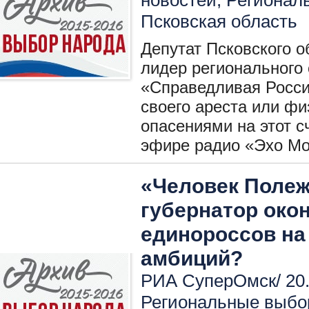
новостей
,
Регионал
Псковская область
Депутат Псковского о
лидер регионального 
«Справедливая Росси
своего ареста или фи
опасениями на этот с
эфире радио «Эхо Мо
«Человек Поле
губернатор око
единороссов на
амбиций?
РИА СуперОмск/ 20.
Региональные выбо