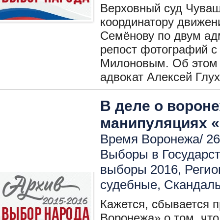
Верховный суд Чуваш
координатору движен
Семёнову по двум ад
репост фотографий с
Милоновым. Об этом 
адвокат Алексей Глух
В деле о ворон
манипуляциях «
Время Воронежа/ 26
Выборы в Государс
выборы 2016
,
Регио
судебные
,
Скандал
Кажется, сбывается п
Воронежа» о том, что